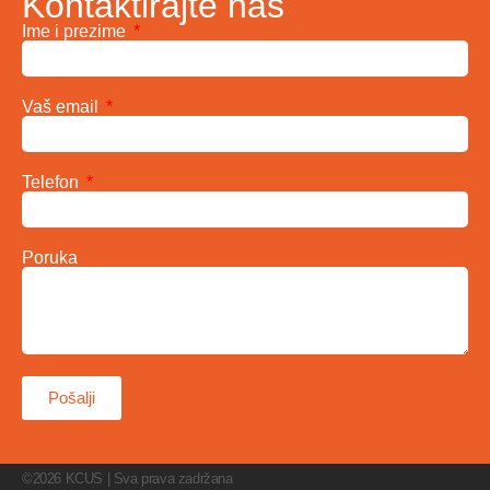
Kontaktirajte nas
Ime i prezime
Vaš email
Telefon
Poruka
Pošalji
©2026 KCUS | Sva prava zadržana