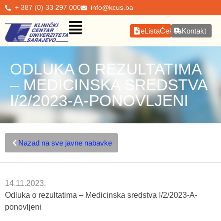
+ 387 (0) 33 297 000
info@kcus.ba
eListaČekanja
Kontakt
ODLUKA O REZULTATIMA
– MEDICINSKA SREDSTVA
I/2/2023-A-PONOVLJENI
Nazad na sve javne nabavke
14.11.2023.
Odluka o rezultatima – Medicinska sredstva I/2/2023-A-
ponovljeni