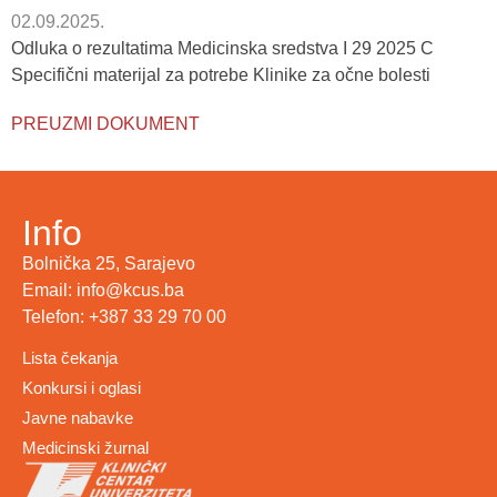
02.09.2025.
Odluka o rezultatima Medicinska sredstva I 29 2025 C
Specifični materijal za potrebe Klinike za očne bolesti
PREUZMI DOKUMENT
Info
Bolnička 25, Sarajevo
Email: info@kcus.ba
Telefon: +387 33 29 70 00
Lista čekanja
Konkursi i oglasi
Javne nabavke
Medicinski žurnal