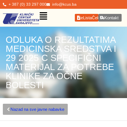
+ 387 (0) 33 297 000
info@kcus.ba
eListaČekanja
Kontakt
ODLUKA O REZULTATIMA
MEDICINSKA SREDSTVA I
29 2025 C SPECIFIČNI
MATERIJAL ZA POTREBE
KLINIKE ZA OČNE
BOLESTI
Nazad na sve javne nabavke