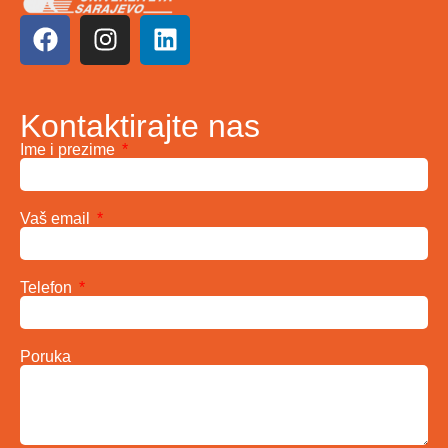
Kontaktirajte nas
Ime i prezime
Vaš email
Telefon
Poruka