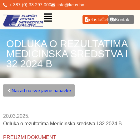
+ 387 (0) 33 297 000
info@kcus.ba
eListaČekanja
Kontakt
ODLUKA O REZULTATIMA
MEDICINSKA SREDSTVA I
32 2024 B
Nazad na sve javne nabavke
20.03.2025.
Odluka o rezultatima Medicinska sredstva I 32 2024 B
PREUZMI DOKUMENT