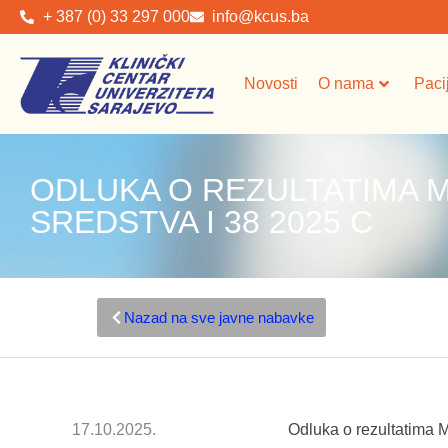
+ 387 (0) 33 297 000
info@kcus.ba
Novosti
O nama
Paci
ODLUKA O REZULTATIMA 
SREDSTVA I 38 2025 C
Nazad na sve javne nabavke
17.10.2025.
Odluka o rezultatima 