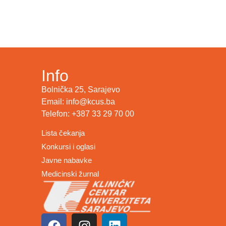
Info
Bolnička 25, Sarajevo
Email: info@kcus.ba
Telefon: +387 33 29 70 00
Lista čekanja
Konkursi i oglasi
Javne nabavke
Medicinski žurnal