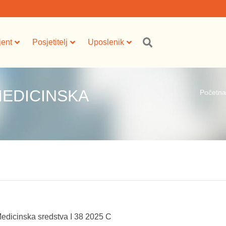
jent
Posjetitelj
Uposlenik
MEDICINSKA
Početna
Medicinska sredstva I 38 2025 C