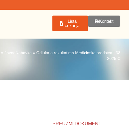
Lista
Kontakt
čekanja
»
JavneNabavke
»
Odluka o rezultatima Medicinska sredstva I 38
2025 C
PREUZMI DOKUMENT