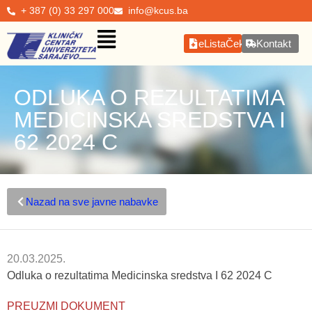
+ 387 (0) 33 297 000
info@kcus.ba
eListaČekanja
Kontakt
ODLUKA O REZULTATIMA
MEDICINSKA SREDSTVA I
62 2024 C
Nazad na sve javne nabavke
20.03.2025.
Odluka o rezultatima Medicinska sredstva I 62 2024 C
PREUZMI DOKUMENT