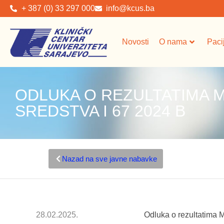
+ 387 (0) 33 297 000
info@kcus.ba
Novosti
O nama
Paci
ODLUKA O REZULTATIMA 
SREDSTVA I 67 2024 B
Nazad na sve javne nabavke
28.02.2025.
Odluka o rezultatima 