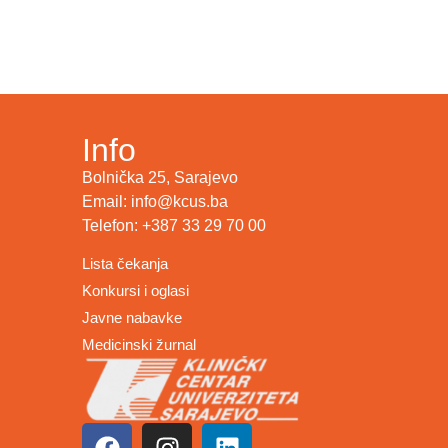
Info
Bolnička 25, Sarajevo
Email: info@kcus.ba
Telefon: +387 33 29 70 00
Lista čekanja
Konkursi i oglasi
Javne nabavke
Medicinski žurnal