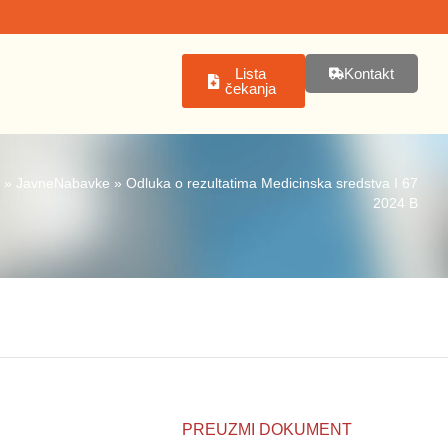
Lista
Kontakt
čekanja
»
JavneNabavke
»
Odluka o rezultatima Medicinska sredstva I 67
2024 B
PREUZMI DOKUMENT