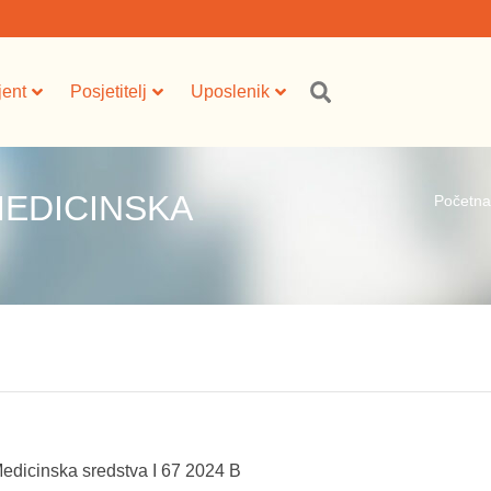
jent
Posjetitelj
Uposlenik
MEDICINSKA
Početna
Medicinska sredstva I 67 2024 B