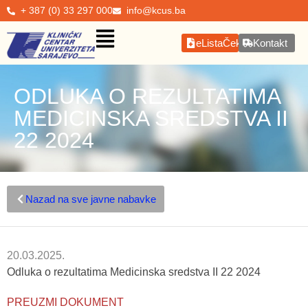
+ 387 (0) 33 297 000
info@kcus.ba
eListaČekanja
Kontakt
ODLUKA O REZULTATIMA
MEDICINSKA SREDSTVA II
22 2024
Nazad na sve javne nabavke
20.03.2025.
Odluka o rezultatima Medicinska sredstva II 22 2024
PREUZMI DOKUMENT