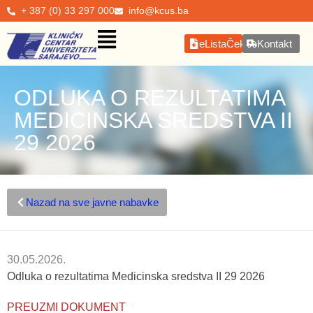
+ 387 (0) 33 297 000
info@kcus.ba
eListaČekanja
Kontakt
ODLUKA O REZULTATIMA
MEDICINSKA SREDSTVA II
29 2026
Nazad na sve javne nabavke
30.05.2026.
Odluka o rezultatima Medicinska sredstva II 29 2026
PREUZMI DOKUMENT