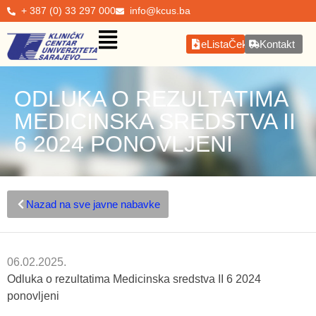
+ 387 (0) 33 297 000
info@kcus.ba
eListaČekanja
Kontakt
ODLUKA O REZULTATIMA
MEDICINSKA SREDSTVA II
6 2024 PONOVLJENI
Nazad na sve javne nabavke
06.02.2025.
Odluka o rezultatima Medicinska sredstva II 6 2024
ponovljeni