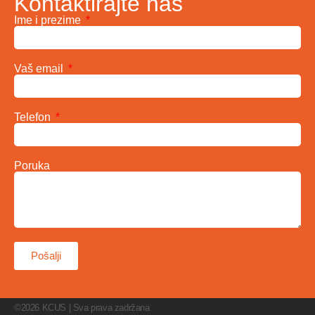
Kontaktirajte nas
Ime i prezime
Vaš email
Telefon
Poruka
Pošalji
©2026 KCUS | Sva prava zadržana