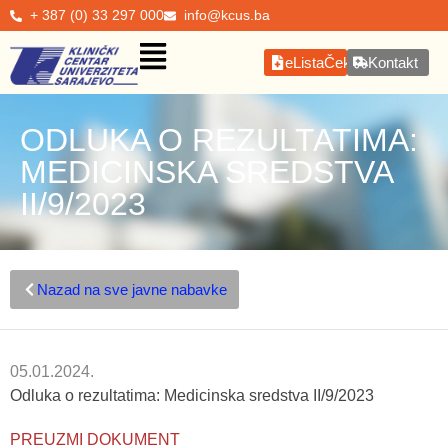
+ 387 (0) 33 297 000
info@kcus.ba
eListaČekanja
Kontakt
ODLUKA O REZULTATIMA:
MEDICINSKA SREDSTVA
II/9/2023
Nazad na sve javne nabavke
05.01.2024.
Odluka o rezultatima: Medicinska sredstva II/9/2023
PREUZMI DOKUMENT