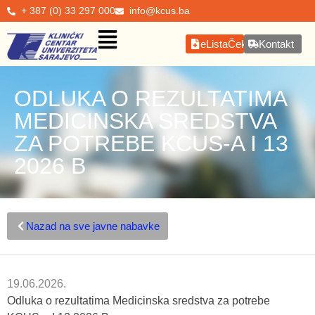
+ 387 (0) 33 297 000
info@kcus.ba
eListaČekanja
Kontakt
ODLUKA O REZULTATIMA
MEDICINSKA SREDSTVA
ZA POTREBE KCUS-A I 13
2026 B
Nazad na sve javne nabavke
19.06.2026.
Odluka o rezultatima Medicinska sredstva za potrebe