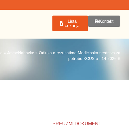
Lista
Kontakt
čekanja
na
»
JavneNabavke
»
Odluka o rezultatima Medicinska sredstva za
potrebe KCUS-a I 14 2026 B
PREUZMI DOKUMENT