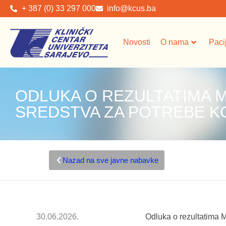
+ 387 (0) 33 297 000
info@kcus.ba
Novosti
O nama
Paci
ODLUKA O REZULTATIMA 
SREDSTVA ZA POTREBE KCU
Nazad na sve javne nabavke
30.06.2026.
Odluka o rezultatima 