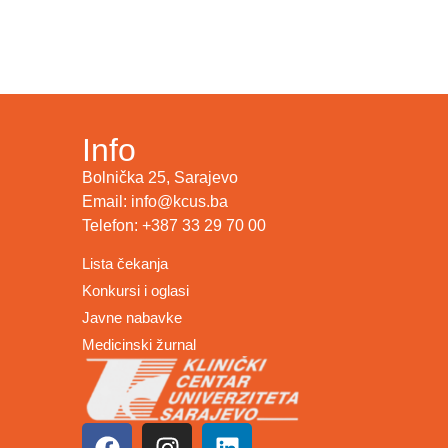
Info
Bolnička 25, Sarajevo
Email: info@kcus.ba
Telefon: +387 33 29 70 00
Lista čekanja
Konkursi i oglasi
Javne nabavke
Medicinski žurnal