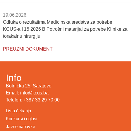
19.06.2026.
Odluka o rezultatima Medicinska sredstva za potrebe
KCUS-a I 15 2026 B Potrošni materijal za potrebe Klinike za
torakalnu hirurgiju
PREUZMI DOKUMENT
Info
Bolnička 25, Sarajevo
Email: info@kcus.ba
Telefon: +387 33 29 70 00
Lista čekanja
Konkursi i oglasi
Javne nabavke