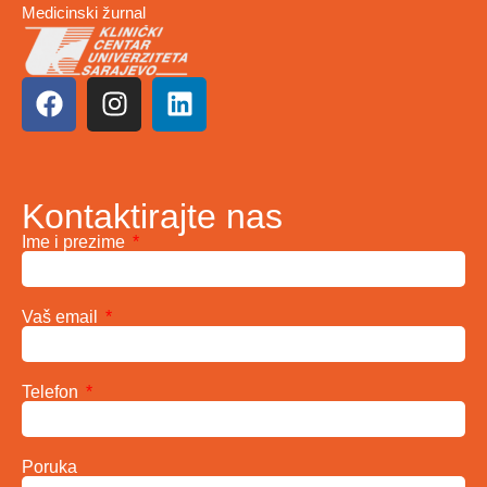
Medicinski žurnal
Kontaktirajte nas
Ime i prezime
Vaš email
Telefon
Poruka