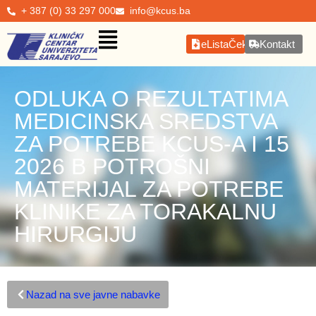
+ 387 (0) 33 297 000
info@kcus.ba
eListaČekanja
Kontakt
ODLUKA O REZULTATIMA
MEDICINSKA SREDSTVA
ZA POTREBE KCUS-A I 15
2026 B POTROŠNI
MATERIJAL ZA POTREBE
KLINIKE ZA TORAKALNU
HIRURGIJU
Nazad na sve javne nabavke