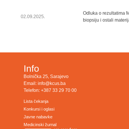
Odluka o rezultatima M
02.09.2025.
biopsiju i ostali materij
Info
Bolnička 25, Sarajevo
Email: info@kcus.ba
Telefon: +387 33 29 70 00
Lista čekanja
Konkursi i oglasi
Javne nabavke
Medicinski žurnal