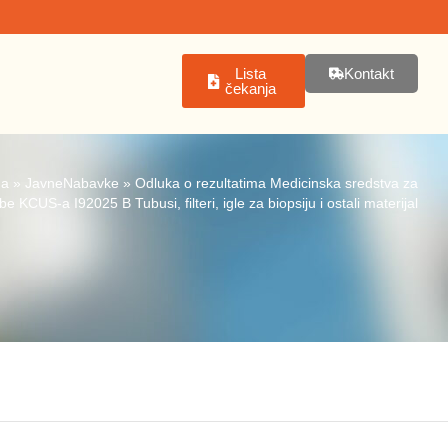
Lista
Kontakt
čekanja
na
»
JavneNabavke
»
Odluka o rezultatima Medicinska sredstva za
be KCUS-a I92025 B Tubusi, filteri, igle za biopsiju i ostali materijal