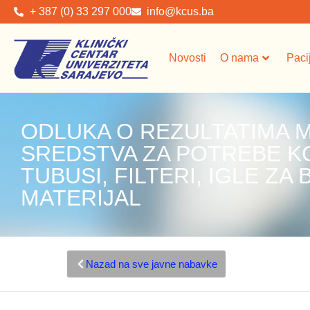
+ 387 (0) 33 297 000
info@kcus.ba
Novosti
O nama
Paci
ODLUKA O REZULTATIMA 
SREDSTVA ZA POTREBE KC
TUBUSI, FILTERI, IGLE ZA 
MATERIJAL
Nazad na sve javne nabavke