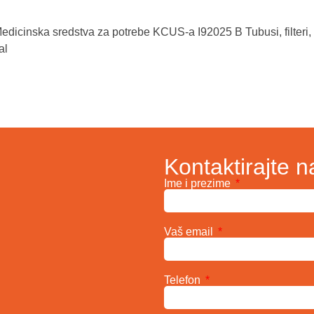
edicinska sredstva za potrebe KCUS-a I92025 B Tubusi, filteri, 
al
Kontaktirajte n
Ime i prezime
Vaš email
Telefon