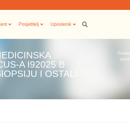
jent
Posjetitelj
Uposlenik
MEDICINSKA
Počet
potre
US-A I92025 B
BIOPSIJU I OSTALI