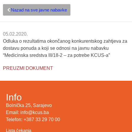
Nazad na sve javne nabavke
05.02.2020.
Odluka o rezultatima okončanog konkurentskog zahtjeva za
dostavu ponuda a koji se odnosi na javnu nabavku
“Medicinska sredstva III/18-2 – za potrebe KCUS-a”
PREUZMI DOKUMENT
Info
Bolnička 25, Sarajevo
Email: info@kcus.ba
Telefon: +387 33 29 70 00
Lista čekanja