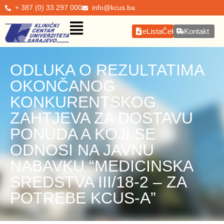
+ 387 (0) 33 297 000
info@kcus.ba
eListaČekanja
Kontakt
ODLUKA O REZULTATIMA
OKONČANOG
KONKURENTSKOG
ZAHTJEVA ZA DOSTAVU
PONUDA A KOJI SE
ODNOSI NA JAVNU
NABAVKU “MEDICINSKA
SREDSTVA III/18-2 – ZA
POTREBE KCUS-A”