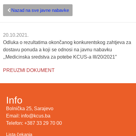
Nazad na sve javne nabavke
20.10.2021.
Odluka o rezultatima okončanog konkurentskog zahtjeva za
dostavu ponuda a koji se odnosi na javnu nabavku
,,Medicinska sredstva za potebe KCUS-a III/20/2021″
PREUZMI DOKUMENT
Info
Bolnička 25, Sarajevo
Email: info@kcus.ba
Telefon: +387 33 29 70 00
Lista čekanja