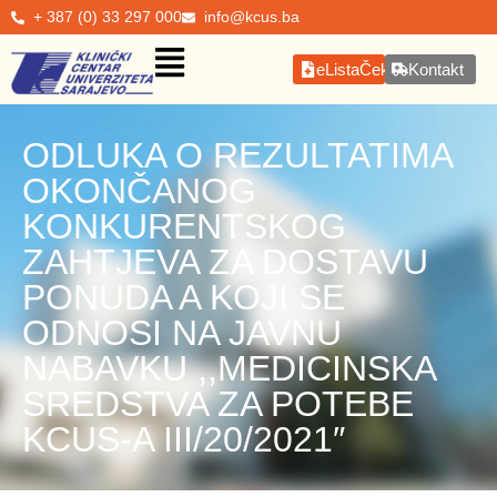
+ 387 (0) 33 297 000
info@kcus.ba
eListaČekanja
Kontakt
ODLUKA O REZULTATIMA
OKONČANOG
KONKURENTSKOG
ZAHTJEVA ZA DOSTAVU
PONUDA A KOJI SE
ODNOSI NA JAVNU
NABAVKU ,,MEDICINSKA
SREDSTVA ZA POTEBE
KCUS-A III/20/2021″