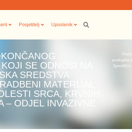
jent
Posjetitelj
Uposlenik
 OKONČANOG
Poče
postupka a
KOJI SE ODNOSI NA
Specifični 
NSKA SREDSTVA
 UGRADBENI MATERIJAL
OLESTI SRCA, KRVNIH
A – ODJEL INVAZIVNE