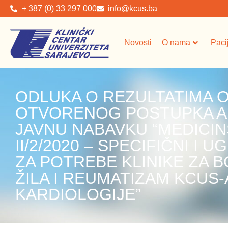
+ 387 (0) 33 297 000
info@kcus.ba
Novosti
O nama
Paci
ODLUKA O REZULTATIMA
OTVORENOG POSTUPKA A 
JAVNU NABAVKU “MEDICI
II/2/2020 – SPECIFIČNI I
ZA POTREBE KLINIKE ZA B
ŽILA I REUMATIZAM KCUS-
KARDIOLOGIJE”