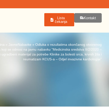
Lista
Kontakt
čekanja
tna
»
JavneNabavke
»
Odluka o rezultatima okončanog otvorenog
 koji se odnosi na javnu nabavku “Medicinska sredstva II/2/2020 –
i ugradbeni materijal za potrebe Klinike za bolesti srca, krvnih žila i
reumatizam KCUS-a – Odjel invazivne kardiologije”