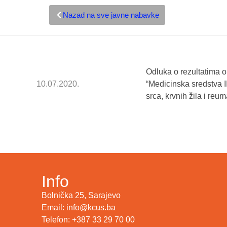
Nazad na sve javne nabavke
Odluka o rezultatima 
10.07.2020.
“Medicinska sredstva II
srca, krvnih žila i re
Info
Bolnička 25, Sarajevo
Email: info@kcus.ba
Telefon: +387 33 29 70 00