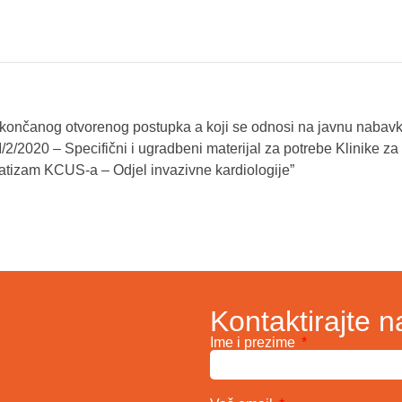
okončanog otvorenog postupka a koji se odnosi na javnu nabav
/2/2020 – Specifični i ugradbeni materijal za potrebe Klinike za 
umatizam KCUS-a – Odjel invazivne kardiologije”
Kontaktirajte n
Ime i prezime