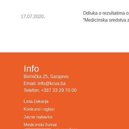
Odluka o rezultatima 
17.07.2020.
“Medicinska sredstva 
Info
Bolnička 25, Sarajevo
Email: info@kcus.ba
Telefon: +387 33 29 70 00
Lista čekanja
Konkursi i oglasi
Javne nabavke
Medicinski žurnal