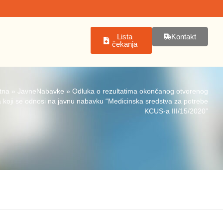
Lista
Kontakt
čekanja
tna
»
JavneNabavke
»
Odluka o rezultatima okončanog otvorenog
 koji se odnosi na javnu nabavku “Medicinska sredstva za potrebe
KCUS-a III/15/2020”