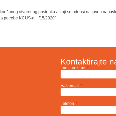
okončanog otvorenog postupka a koji se odnosi na javnu nabav
za potrebe KCUS-a III/15/2020”
Kontaktirajte n
Ime i prezime
Vaš email
Telefon