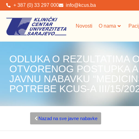
+ 387 (0) 33 297 000
info@kcus.ba
Novosti
O nama
Paci
ODLUKA O REZULTATIMA
OTVORENOG POSTUPKA A 
JAVNU NABAVKU “MEDICIN
POTREBE KCUS-A III/15/20
Nazad na sve javne nabavke