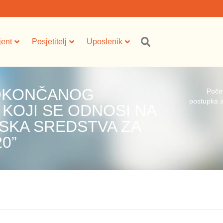
jent
Posjetitelj
Uposlenik
 OKONČANOG
Poče
postupka a
KOJI SE ODNOSI NA
SKA SREDSTVA ZA
20”