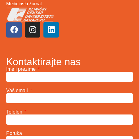
Medicinski žurnal
Kontaktirajte nas
Ime i prezime
Vaš email
Telefon
Poruka