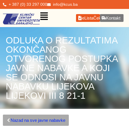
+ 387 (0) 33 297 000
info@kcus.ba
eListaČekanja
Kontakt
ODLUKA O REZULTATIMA
OKONČANOG
OTVORENOG POSTUPKA
JAVNE NABAVKE A KOJI
SE ODNOSI NA JAVNU
NABAVKU LIJEKOVA
LIJEKOVI III 8 21-1
Nazad na sve javne nabavke