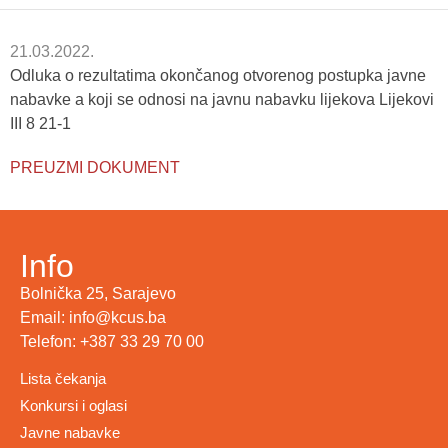
21.03.2022.
Odluka o rezultatima okončanog otvorenog postupka javne
nabavke a koji se odnosi na javnu nabavku lijekova Lijekovi
III 8 21-1
PREUZMI DOKUMENT
Info
Bolnička 25, Sarajevo
Email: info@kcus.ba
Telefon: +387 33 29 70 00
Lista čekanja
Konkursi i oglasi
Javne nabavke