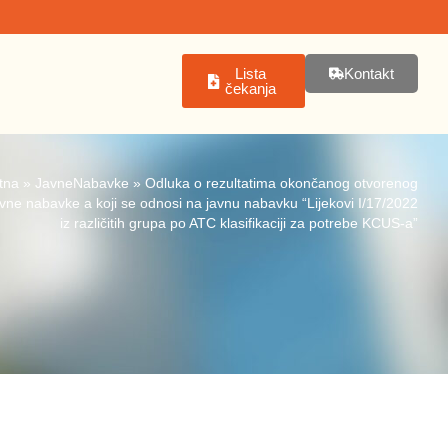
Lista
Kontakt
čekanja
tna
»
JavneNabavke
»
Odluka o rezultatima okončanog otvorenog
vne nabavke a koji se odnosi na javnu nabavku “Lijekovi I/17/2022
iz različitih grupa po ATC klasifikaciji za potrebe KCUS-a”