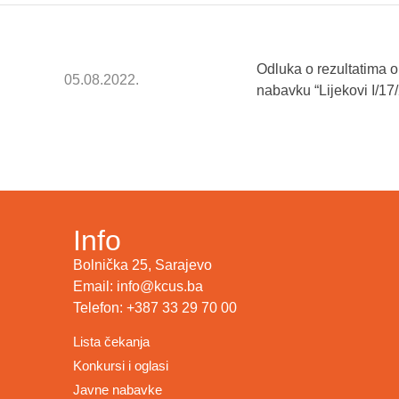
Odluka o rezultatima 
05.08.2022.
nabavku “Lijekovi I/17
Info
Bolnička 25, Sarajevo
Email: info@kcus.ba
Telefon: +387 33 29 70 00
Lista čekanja
Konkursi i oglasi
Javne nabavke