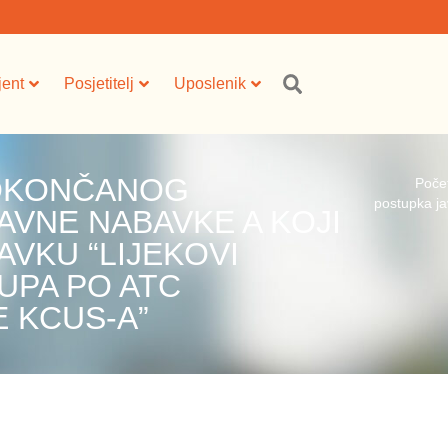
jent
Posjetitelj
Uposlenik
 OKONČANOG
Poče
postupka ja
VNE NABAVKE A KOJI
AVKU “LIJEKOVI
RUPA PO ATC
E KCUS-A”