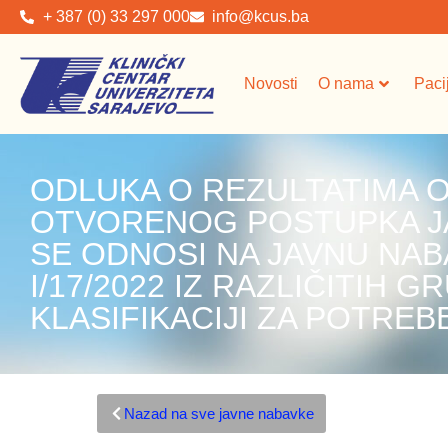
+ 387 (0) 33 297 000
info@kcus.ba
Novosti
O nama
Paci
ODLUKA O REZULTATIMA
OTVORENOG POSTUPKA JA
SE ODNOSI NA JAVNU NAB
I/17/2022 IZ RAZLIČITIH G
KLASIFIKACIJI ZA POTREB
Nazad na sve javne nabavke