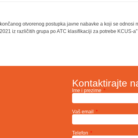
okončanog otvorenog postupka javne nabavke a koji se odnosi 
/2021 iz različitih grupa po ATC klasifikaciji za potrebe KCUS-a”
Kontaktirajte n
Ime i prezime
Vaš email
Telefon