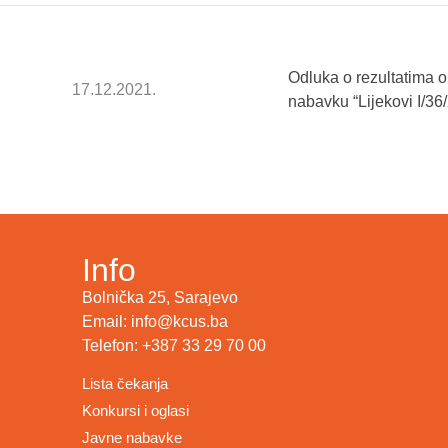
Odluka o rezultatima 
17.12.2021.
nabavku “Lijekovi I/36
Info
Bolnička 25, Sarajevo
Email: info@kcus.ba
Telefon: +387 33 29 70 00
Lista čekanja
Konkursi i oglasi
Javne nabavke