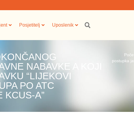
jent
Posjetitelj
Uposlenik
 OKONČANOG
Poče
postupka ja
VNE NABAVKE A KOJI
AVKU “LIJEKOVI
RUPA PO ATC
E KCUS-A”