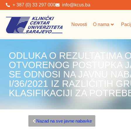
+ 387 (0) 33 297 000
info@kcus.ba
Novosti
O nama
Paci
ODLUKA O REZULTATIMA
OTVORENOG POSTUPKA JA
SE ODNOSI NA JAVNU NAB
I/36/2021 IZ RAZLIČITIH G
KLASIFIKACIJI ZA POTREB
Nazad na sve javne nabavke