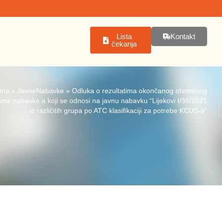
Lista
Kontakt
čekanja
tna
»
JavneNabavke
»
Odluka o rezultatima okončanog otvorenog
vne nabavke a koji se odnosi na javnu nabavku “Lijekovi I/36/2021
iz različitih grupa po ATC klasifikaciji za potrebe KCUS-a”