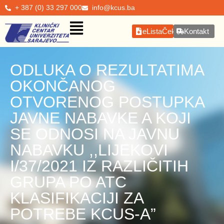
+ 387 (0) 33 297 000
info@kcus.ba
eListaČekanja
Kontakt
ODLUKA O REZULTATIMA
OKONČANOG
OTVORENOG POSTUPKA
JAVNE NABAVKE A KOJI
SE ODNOSI NA JAVNU
NABAVKU ,,LIJEKOVI
I/37/2021 IZ RAZLIČITIH
GRUPA PO ATC
KLASIFIKACIJI ZA
POTREBE KCUS-A”