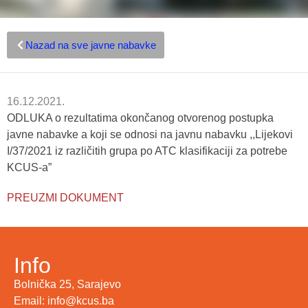
Nazad na sve javne nabavke
16.12.2021.
ODLUKA o rezultatima okončanog otvorenog postupka
javne nabavke a koji se odnosi na javnu nabavku ,,Lijekovi
I/37/2021 iz različitih grupa po ATC klasifikaciji za potrebe
KCUS-a”
PREUZMI DOKUMENT
Info
Bolnička 25, Sarajevo
Email: info@kcus.ba