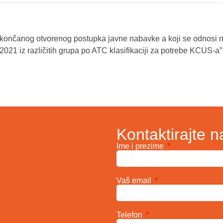
okončanog otvorenog postupka javne nabavke a koji se odnosi 
/2021 iz različitih grupa po ATC klasifikaciji za potrebe KCUS-a”
Kontaktirajte n
Ime i prezime
Vaš email
Telefon