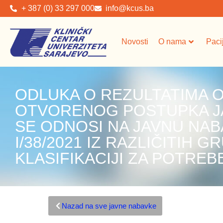
+ 387 (0) 33 297 000
info@kcus.ba
Novosti
O nama
Paci
ODLUKA O REZULTATIMA
OTVORENOG POSTUPKA JA
SE ODNOSI NA JAVNU NAB
I/38/2021 IZ RAZLIČITIH G
KLASIFIKACIJI ZA POTREB
Nazad na sve javne nabavke