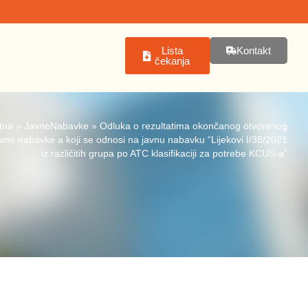
Lista
Kontakt
čekanja
tna
»
JavneNabavke
»
Odluka o rezultatima okončanog otvorenog
vne nabavke a koji se odnosi na javnu nabavku “Lijekovi I/38/2021
iz različitih grupa po ATC klasifikaciji za potrebe KCUS-a”