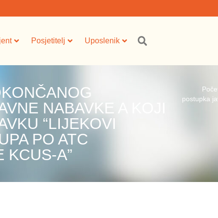
jent
Posjetitelj
Uposlenik
 OKONČANOG
Poče
postupka ja
VNE NABAVKE A KOJI
AVKU “LIJEKOVI
RUPA PO ATC
E KCUS-A”