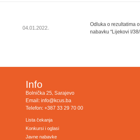
Odluka o rezultatima 
04.01.2022.
nabavku “Lijekovi I/38
Info
Bolnička 25, Sarajevo
Email: info@kcus.ba
Telefon: +387 33 29 70 00
Lista čekanja
Konkursi i oglasi
Javne nabavke