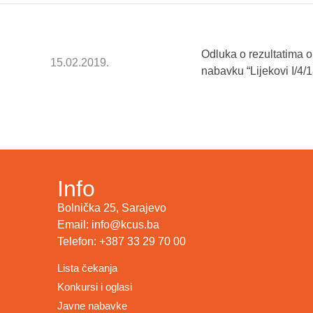
Odluka o rezultatima 
15.02.2019.
nabavku “Lijekovi I/4/1
Info
Bolnička 25, Sarajevo
Email: info@kcus.ba
Telefon: +387 33 29 70 00
Lista čekanja
Konkursi i oglasi
Javne nabavke