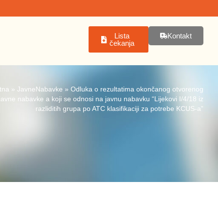
Lista
Kontakt
čekanja
tna
»
JavneNabavke
»
Odluka o rezultatima okončanog otvorenog
avne nabavke a koji se odnosi na javnu nabavku “Lijekovi I/4/18 iz
razliditih grupa po ATC klasifikaciji za potrebe KCUS-a”