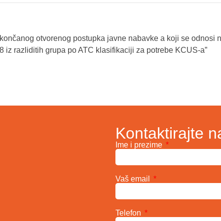
okončanog otvorenog postupka javne nabavke a koji se odnosi 
8 iz razliditih grupa po ATC klasifikaciji za potrebe KCUS-a”
Kontaktirajte n
Ime i prezime
Vaš email
Telefon