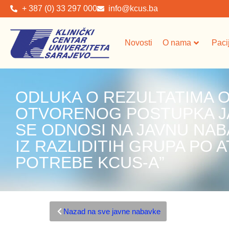
+ 387 (0) 33 297 000
info@kcus.ba
Novosti
O nama
Paci
ODLUKA O REZULTATIMA
OTVORENOG POSTUPKA JA
SE ODNOSI NA JAVNU NABAV
IZ RAZLIDITIH GRUPA PO A
POTREBE KCUS-A”
Nazad na sve javne nabavke