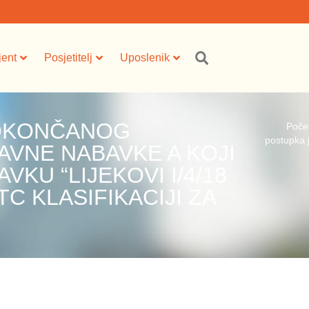
jent
Posjetitelj
Uposlenik
 OKONČANOG
Poče
postupka j
VNE NABAVKE A KOJI
KU “LIJEKOVI I/4/18
TC KLASIFIKACIJI ZA