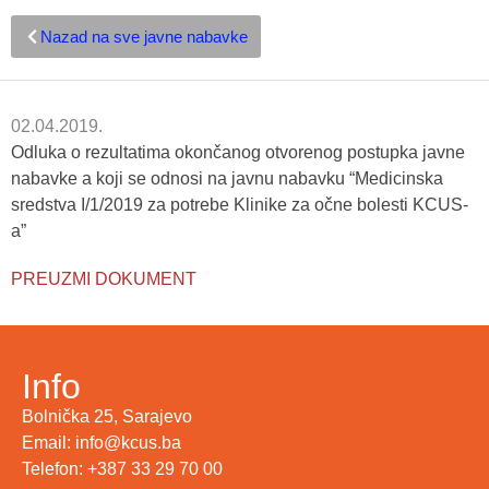
Nazad na sve javne nabavke
02.04.2019.
Odluka o rezultatima okončanog otvorenog postupka javne
nabavke a koji se odnosi na javnu nabavku “Medicinska
sredstva I/1/2019 za potrebe Klinike za očne bolesti KCUS-
a”
PREUZMI DOKUMENT
Info
Bolnička 25, Sarajevo
Email: info@kcus.ba
Telefon: +387 33 29 70 00