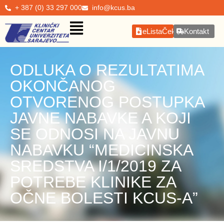
+ 387 (0) 33 297 000
info@kcus.ba
eListaČekanja
Kontakt
ODLUKA O REZULTATIMA
OKONČANOG
OTVORENOG POSTUPKA
JAVNE NABAVKE A KOJI
SE ODNOSI NA JAVNU
NABAVKU “MEDICINSKA
SREDSTVA I/1/2019 ZA
POTREBE KLINIKE ZA
OČNE BOLESTI KCUS-A”