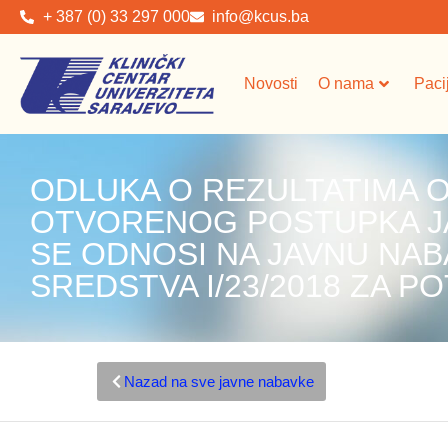
+ 387 (0) 33 297 000
info@kcus.ba
Novosti
O nama
Paci
ODLUKA O REZULTATIMA
OTVORENOG POSTUPKA JA
SE ODNOSI NA JAVNU NAB
SREDSTVA I/23/2018 ZA P
Nazad na sve javne nabavke