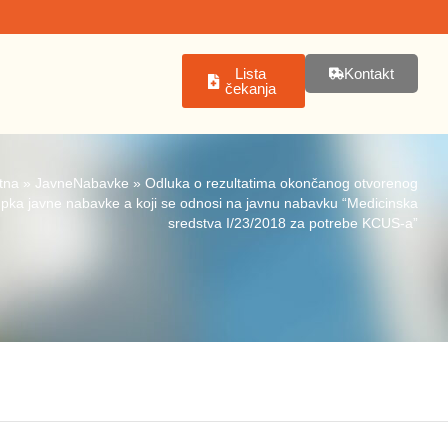
Lista
Kontakt
čekanja
tna
»
JavneNabavke
»
Odluka o rezultatima okončanog otvorenog
pka javne nabavke a koji se odnosi na javnu nabavku “Medicinska
sredstva I/23/2018 za potrebe KCUS-a”