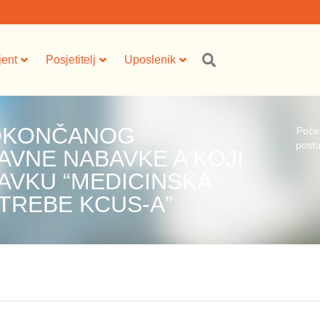
jent
Posjetitelj
Uposlenik
 OKONČANOG
Poče
postu
VNE NABAVKE A KOJI
AVKU “MEDICINSKA
OTREBE KCUS-A”