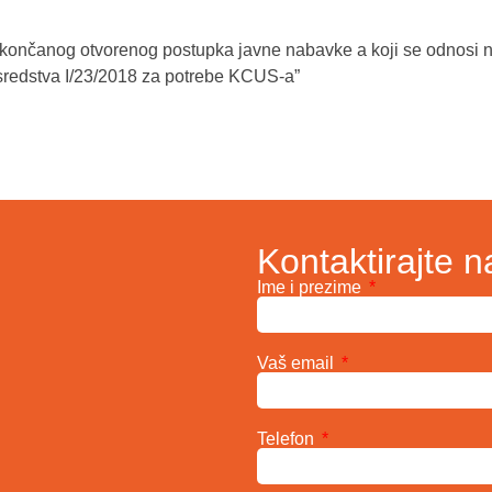
okončanog otvorenog postupka javne nabavke a koji se odnosi 
redstva I/23/2018 za potrebe KCUS-a”
Kontaktirajte n
Ime i prezime
Vaš email
Telefon