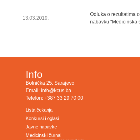
Odluka o rezultatima 
13.03.2019.
nabavku “Medicinska s
Info
Bolnička 25, Sarajevo
Email: info@kcus.ba
Telefon: +387 33 29 70 00
Lista čekanja
Konkursi i oglasi
Javne nabavke
Medicinski žurnal