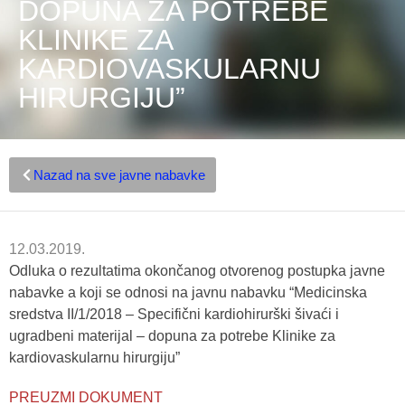
DOPUNA ZA POTREBE
KLINIKE ZA
KARDIOVASKULARNU
HIRURGIJU”
Nazad na sve javne nabavke
12.03.2019.
Odluka o rezultatima okončanog otvorenog postupka javne
nabavke a koji se odnosi na javnu nabavku “Medicinska
sredstva II/1/2018 – Specifični kardiohirurški šivaći i
ugradbeni materijal – dopuna za potrebe Klinike za
kardiovaskularnu hirurgiju”
PREUZMI DOKUMENT