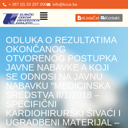
+ 387 (0) 33 297 000
info@kcus.ba
eListaČekanja
Kontakt
ODLUKA O REZULTATIMA
OKONČANOG
OTVORENOG POSTUPKA
JAVNE NABAVKE A KOJI
SE ODNOSI NA JAVNU
NABAVKU “MEDICINSKA
SREDSTVA II/1/2018 –
SPECIFIČNI
KARDIOHIRURŠKI ŠIVAĆI I
UGRADBENI MATERIJAL –