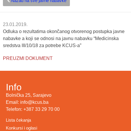
Nazad na sve javne nabavke
23.01.2019.
Odluka o rezultatima okončanog otvorenog postupka javne
nabavke a koji se odnosi na javnu nabavku “Medicinska
sredstva III/10/18 za potrebe KCUS-a”
PREUZMI DOKUMENT
Info
Bolnička 25, Sarajevo
Email: info@kcus.ba
Telefon: +387 33 29 70 00
Lista čekanja
Konkursi i oglasi