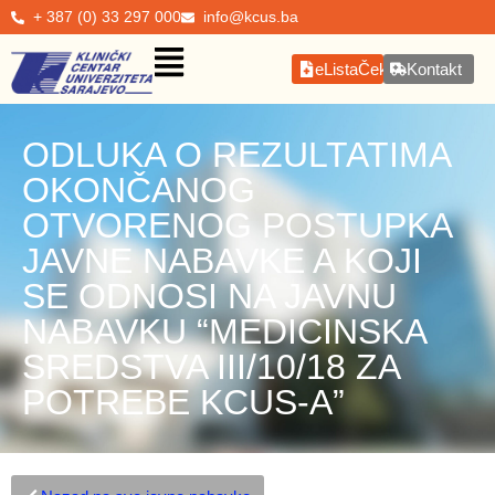
+ 387 (0) 33 297 000
info@kcus.ba
eListaČekanja
Kontakt
ODLUKA O REZULTATIMA
OKONČANOG
OTVORENOG POSTUPKA
JAVNE NABAVKE A KOJI
SE ODNOSI NA JAVNU
NABAVKU “MEDICINSKA
SREDSTVA III/10/18 ZA
POTREBE KCUS-A”