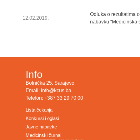
Odluka o rezultatima 
12.02.2019.
nabavku “Medicinska s
Info
Bolnička 25, Sarajevo
Email: info@kcus.ba
Telefon: +387 33 29 70 00
Lista čekanja
Konkursi i oglasi
Javne nabavke
Medicinski žurnal