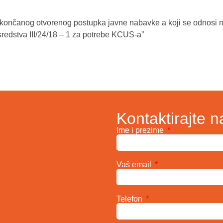
okončanog otvorenog postupka javne nabavke a koji se odnosi 
redstva III/24/18 – 1 za potrebe KCUS-a”
Kontaktirajte n
Ime i prezime
Vaš email
Telefon