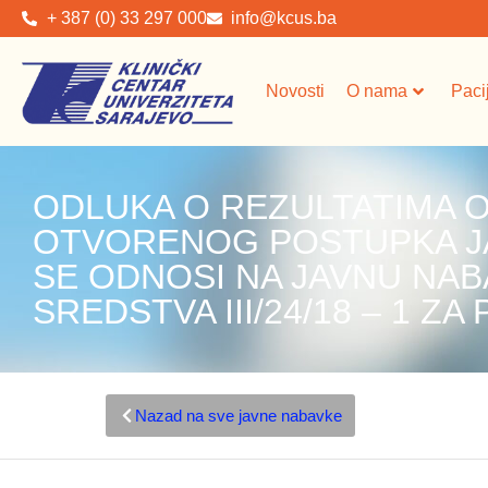
+ 387 (0) 33 297 000
info@kcus.ba
Novosti
O nama
Paci
ODLUKA O REZULTATIMA
OTVORENOG POSTUPKA JA
SE ODNOSI NA JAVNU NAB
SREDSTVA III/24/18 – 1 Z
Nazad na sve javne nabavke