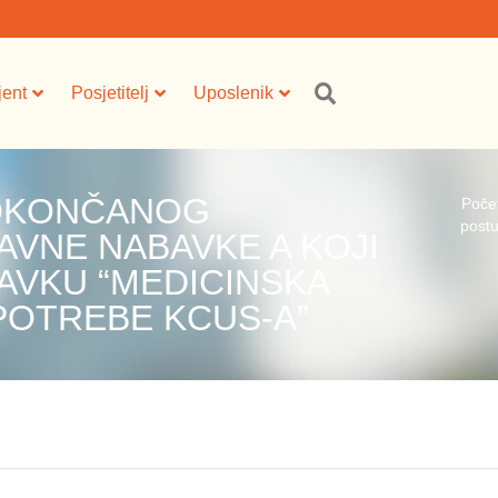
jent
Posjetitelj
Uposlenik
 OKONČANOG
Poče
postu
VNE NABAVKE A KOJI
AVKU “MEDICINSKA
A POTREBE KCUS-A”