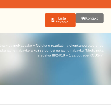
Lista
Kontakt
čekanja
tna
»
JavneNabavke
»
Odluka o rezultatima okončanog otvorenog
pka javne nabavke a koji se odnosi na javnu nabavku “Medicinska
sredstva III/24/18 – 1 za potrebe KCUS-a”