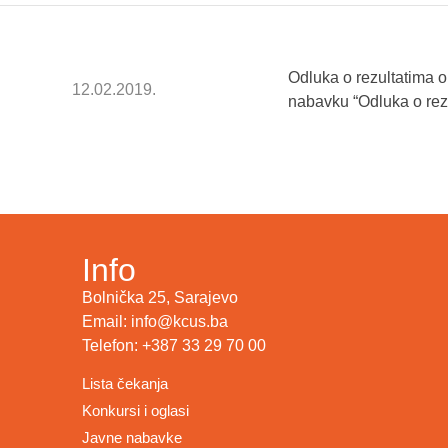
Odluka o rezultatima 
12.02.2019.
nabavku “Odluka o rez
Info
Bolnička 25, Sarajevo
Email: info@kcus.ba
Telefon: +387 33 29 70 00
Lista čekanja
Konkursi i oglasi
Javne nabavke