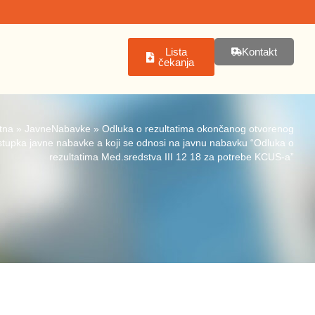
Lista
Kontakt
čekanja
tna
»
JavneNabavke
»
Odluka o rezultatima okončanog otvorenog
tupka javne nabavke a koji se odnosi na javnu nabavku “Odluka o
rezultatima Med.sredstva III 12 18 za potrebe KCUS-a”