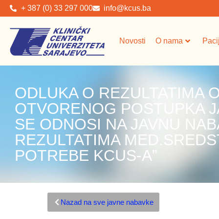
+ 387 (0) 33 297 000
info@kcus.ba
Novosti
O nama
Paci
ODLUKA O REZULTATIMA
OTVORENOG POSTUPKA JA
SE ODNOSI NA JAVNU NAB
REZULTATIMA MED.SREDSTV
POTREBE KCUS-A”
Nazad na sve javne nabavke