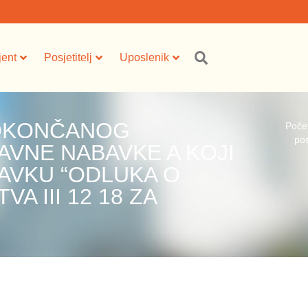
jent
Posjetitelj
Uposlenik
 OKONČANOG
Poče
pos
VNE NABAVKE A KOJI
AVKU “ODLUKA O
A III 12 18 ZA