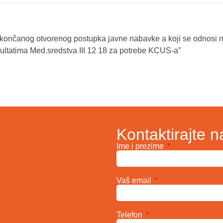
okončanog otvorenog postupka javne nabavke a koji se odnosi 
ultatima Med.sredstva III 12 18 za potrebe KCUS-a”
Kontaktirajte n
Ime i prezime
Vaš email
Telefon