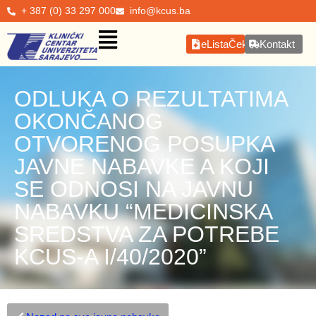
+ 387 (0) 33 297 000
info@kcus.ba
eListaČekanja
Kontakt
ODLUKA O REZULTATIMA
OKONČANOG
OTVORENOG POSUPKA
JAVNE NABAVKE A KOJI
SE ODNOSI NA JAVNU
NABAVKU “MEDICINSKA
SREDSTVA ZA POTREBE
KCUS-A I/40/2020”