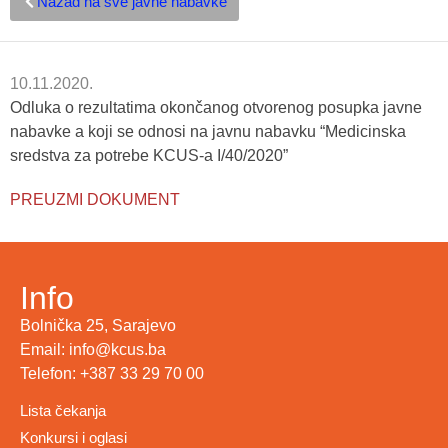
Nazad na sve javne nabavke
10.11.2020.
Odluka o rezultatima okončanog otvorenog posupka javne
nabavke a koji se odnosi na javnu nabavku “Medicinska
sredstva za potrebe KCUS-a I/40/2020”
PREUZMI DOKUMENT
Info
Bolnička 25, Sarajevo
Email: info@kcus.ba
Telefon: +387 33 29 70 00
Lista čekanja
Konkursi i oglasi