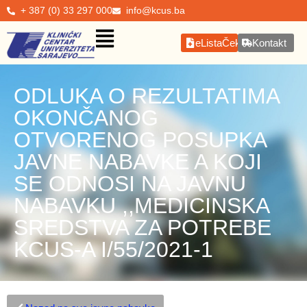
+ 387 (0) 33 297 000
info@kcus.ba
eListaČekanja
Kontakt
ODLUKA O REZULTATIMA
OKONČANOG
OTVORENOG POSUPKA
JAVNE NABAVKE A KOJI
SE ODNOSI NA JAVNU
NABAVKU ,,MEDICINSKA
SREDSTVA ZA POTREBE
KCUS-A I/55/2021-1