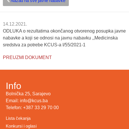
Nazad na sve javne nabavke
14.12.2021.
ODLUKA o rezultatima okončanog otvorenog posupka javne
nabavke a koji se odnosi na javnu nabavku ,,Medicinska
sredstva za potrebe KCUS-a I/55/2021-1
PREUZMI DOKUMENT
Info
Bolnička 25, Sarajevo
Email: info@kcus.ba
Telefon: +387 33 29 70 00
Lista čekanja
Konkursi i oglasi