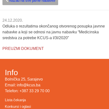
Nazad na sve javne nabavke
24.12.2020.
Odluka o rezultatima okončanog otvorenog posupka javnne
nabavke a koji se odnosi na javnu nabavku “Medicinska
sredstva za potrebe KCUS-a I/3l/2020”
PREUZMI DOKUMENT
Info
Bolnička 25, Sarajevo
Email: info@kcus.ba
Telefon: +387 33 29 70 00
Lista čekanja
Konkursi i oglasi