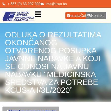
+ 387 (0) 33 297 000
info@kcus.ba
eListaČekanja
Kontakt
ODLUKA O REZULTATIMA
OKONČANOG
OTVORENOG POSUPKA
JAVNNE NABAVKE A KOJI
SE ODNOSI NA JAVNU
NABAVKU “MEDICINSKA
SREDSTVA ZA POTREBE
KCUS-A I/3L/2020”