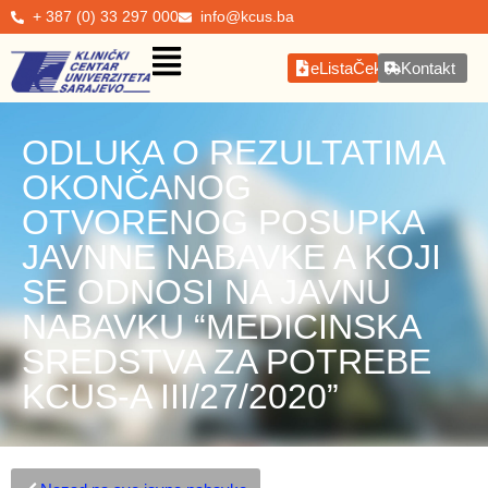
+ 387 (0) 33 297 000
info@kcus.ba
eListaČekanja
Kontakt
ODLUKA O REZULTATIMA
OKONČANOG
OTVORENOG POSUPKA
JAVNNE NABAVKE A KOJI
SE ODNOSI NA JAVNU
NABAVKU “MEDICINSKA
SREDSTVA ZA POTREBE
KCUS-A III/27/2020”