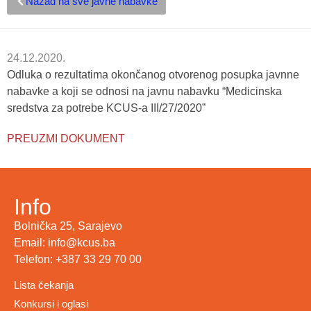
Nazad na sve javne nabavke
24.12.2020.
Odluka o rezultatima okončanog otvorenog posupka javnne
nabavke a koji se odnosi na javnu nabavku “Medicinska
sredstva za potrebe KCUS-a III/27/2020”
PREUZMI DOKUMENT
Info
Bolnička 25, Sarajevo
Email: info@kcus.ba
Telefon: +387 33 29 70 00
Lista čekanja
Konkursi i oglasi