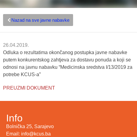
Nazad na sve javne nabavke
26.04.2019.
Odluka o rezultatima okončanog postupka javne nabavke
putem konkurentskog zahtjeva za dostavu ponuda a koji se
odnosi na javnu nabavku “Medicinska sredstva I/13/2019 za
potrebe KCUS-a”
PREUZMI DOKUMENT
Info
Bolnička 25, Sarajevo
Email: info@kcus.ba