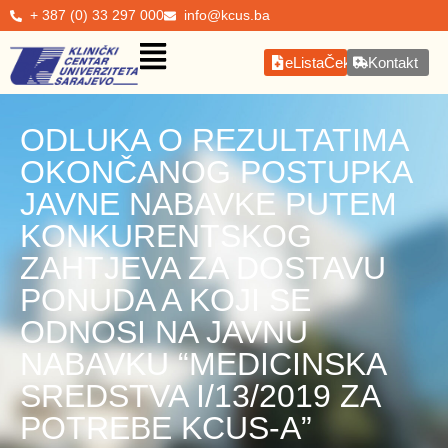
+ 387 (0) 33 297 000
info@kcus.ba
eListaČekanja
Kontakt
ODLUKA O REZULTATIMA
OKONČANOG POSTUPKA
JAVNE NABAVKE PUTEM
KONKURENTSKOG
ZAHTJEVA ZA DOSTAVU
PONUDA A KOJI SE
ODNOSI NA JAVNU
NABAVKU “MEDICINSKA
SREDSTVA I/13/2019 ZA
POTREBE KCUS-A”