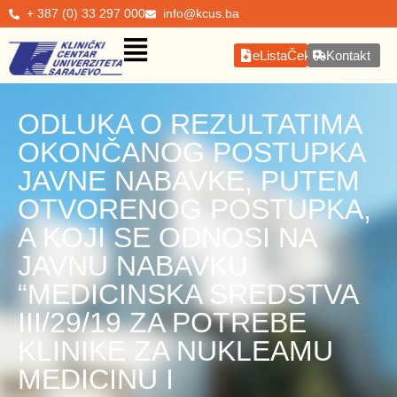
+ 387 (0) 33 297 000
info@kcus.ba
eListaČekanja
Kontakt
ODLUKA O REZULTATIMA
OKONČANOG POSTUPKA
JAVNE NABAVKE, PUTEM
OTVORENOG POSTUPKA,
A KOJI SE ODNOSI NA
JAVNU NABAVKU
“MEDICINSKA SREDSTVA
III/29/19 ZA POTREBE
KLINIKE ZA NUKLEAMU
MEDICINU I