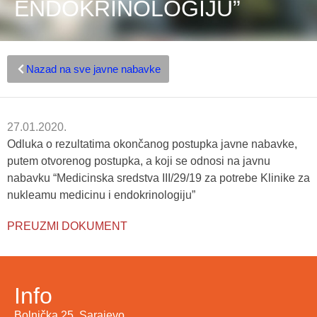
ENDOKRINOLOGIJU”
Nazad na sve javne nabavke
27.01.2020.
Odluka o rezultatima okončanog postupka javne nabavke,
putem otvorenog postupka, a koji se odnosi na javnu
nabavku “Medicinska sredstva III/29/19 za potrebe Klinike za
nukleamu medicinu i endokrinologiju”
PREUZMI DOKUMENT
Info
Bolnička 25, Sarajevo