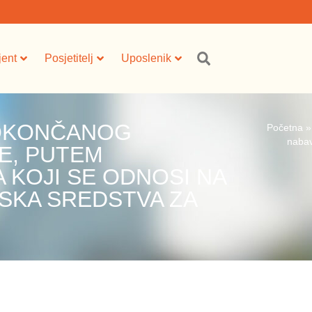
jent
Posjetitelj
Uposlenik
 OKONČANOG
Početna
nabav
E, PUTEM
 KOJI SE ODNOSI NA
SKA SREDSTVA ZA