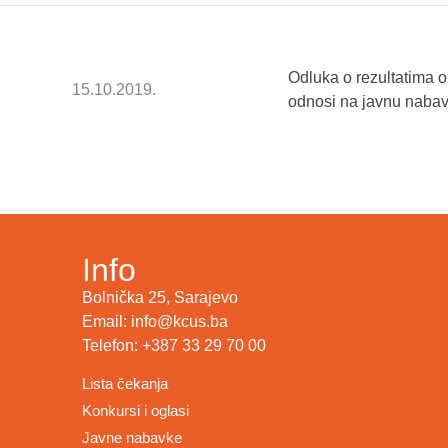
Odluka o rezultatima 
15.10.2019.
odnosi na javnu nabav
Info
Bolnička 25, Sarajevo
Email: info@kcus.ba
Telefon: +387 33 29 70 00
Lista čekanja
Konkursi i oglasi
Javne nabavke