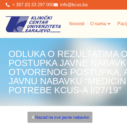
+ 387 (0) 33 297 000
info@kcus.ba
Novosti
O nama
Paci
ODLUKA O REZULTATIMA
POSTUPKA JAVNE NABAVK
OTVORENOG POSTUPKA, A
JAVNU NABAVKU “MEDICIN
POTREBE KCUS-A I/27/19”
Nazad na sve javne nabavke