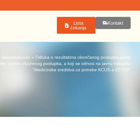
Lista
Kontakt
čekanja
»
JavneNabavke
»
Odluka o rezultatima okončanog postupka javne
ke, putem otvorenog postupka, a koji se odnosi na javnu nabavku
“Medicinska sredstva za potrebe KCUS-a I/27/19”