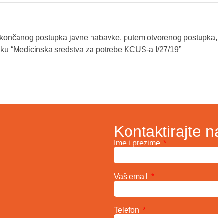
okončanog postupka javne nabavke, putem otvorenog postupka, 
ku “Medicinska sredstva za potrebe KCUS-a I/27/19”
Kontaktirajte n
Ime i prezime
Vaš email
Telefon