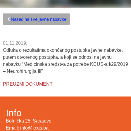
Nazad na sve javne nabavke
01.11.2019.
Odluka o rezultatima okončanog postupka javne nabavke,
putem otvorenog postupka, a koji se odnosi na javnu
nabavku “Medicinska sredstva za potrebe KCUS-a I/29/2019
– Neurohirurgija III”
PREUZMI DOKUMENT
Info
Bolnička 25, Sarajevo
Email: info@kcus.ba