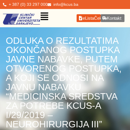
+ 387 (0) 33 297 000
info@kcus.ba
eListaČekanja
Kontakt
ODLUKA O REZULTATIMA
OKONČANOG POSTUPKA
JAVNE NABAVKE, PUTEM
OTVORENOG POSTUPKA,
A KOJI SE ODNOSI NA
JAVNU NABAVKU
“MEDICINSKA SREDSTVA
ZA POTREBE KCUS-A
I/29/2019 –
NEUROHIRURGIJA III”