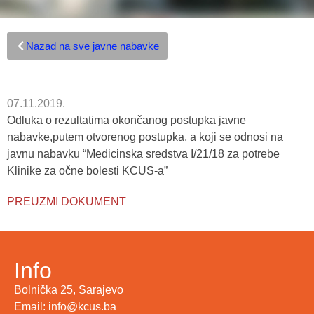
Nazad na sve javne nabavke
07.11.2019.
Odluka o rezultatima okončanog postupka javne
nabavke,putem otvorenog postupka, a koji se odnosi na
javnu nabavku “Medicinska sredstva I/21/18 za potrebe
Klinike za očne bolesti KCUS-a”
PREUZMI DOKUMENT
Info
Bolnička 25, Sarajevo
Email: info@kcus.ba