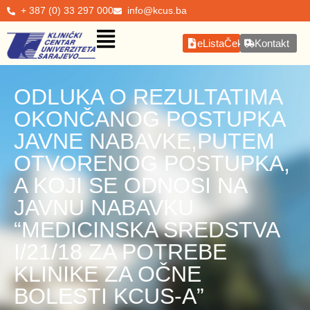
+ 387 (0) 33 297 000
info@kcus.ba
eListaČekanja
Kontakt
ODLUKA O REZULTATIMA
OKONČANOG POSTUPKA
JAVNE NABAVKE,PUTEM
OTVORENOG POSTUPKA,
A KOJI SE ODNOSI NA
JAVNU NABAVKU
“MEDICINSKA SREDSTVA
I/21/18 ZA POTREBE
KLINIKE ZA OČNE
BOLESTI KCUS-A”