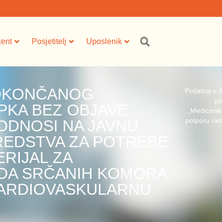
jent
Posjetitelj
Uposlenik
 OKONČANOG
Početna
»
po
KA BEZ OBJAVE
,,Medicinsk
 ODNOSI NA JAVNU
potporu rad
REDSTVA ZA POTREBE
ERIJAL ZA
DA SRČANIH KOMORA
 KARDIOVASKULARNU