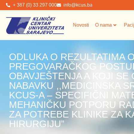
+ 387 (0) 33 297 000
info@kcus.ba
Novosti
O nama
Paci
ODLUKA O REZULTATIMA
PREGOVARAČKOG POSTUP
OBAVJEŠTENJA A KOJI SE
NABAVKU ,,MEDICINSKA S
KCUS-A – SPECIFIČNI MAT
MEHANIČKU POTPORU RA
ZA POTREBE KLINIKE ZA
HIRURGIJU”