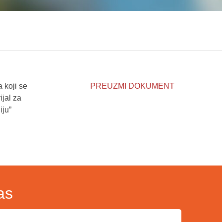
 koji se
PREUZMI DOKUMENT
jal za
iju”
as