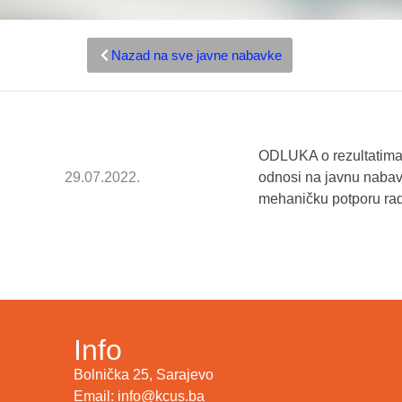
Nazad na sve javne nabavke
ODLUKA o rezultatima
29.07.2022.
odnosi na javnu nabav
mehaničku potporu rada
Info
Bolnička 25, Sarajevo
Email: info@kcus.ba