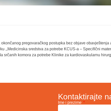
 okončanog pregovaračkog postupka bez objave obavještenja a
ku ,,Medicinska sredstva za potrebe KCUS-a – Specifični materi
 srčanih komora za potrebe Klinike za kardiovaskularnu hirurg
Kontaktirajte n
Ime i prezime