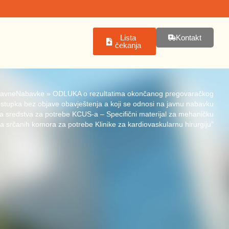
Lista
Kontakt
čekanja
JavneNabavke
»
ODLUKA o rezultatima okončanog pregovaračkog
stupka bez objave obavještenja a koji se odnosi na javnu nabavku
a sredstva za potrebe KCUS-a – Specifični materijal za mehaničku
a srčanih komora za potrebe Klinike za kardiovaskularnu hirurgiju”