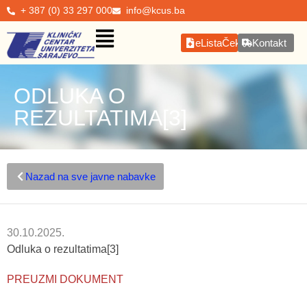
+ 387 (0) 33 297 000
info@kcus.ba
eListaČekanja
Kontakt
ODLUKA O
REZULTATIMA[3]
Nazad na sve javne nabavke
30.10.2025.
Odluka o rezultatima[3]
PREUZMI DOKUMENT