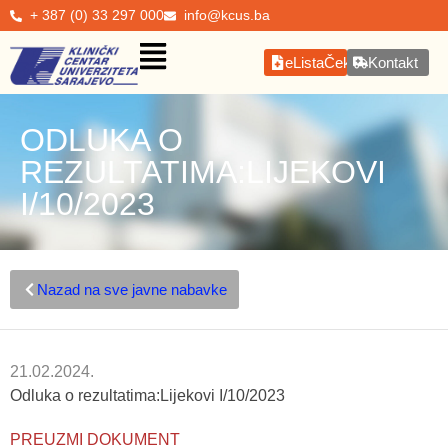
+ 387 (0) 33 297 000
info@kcus.ba
eListaČekanja
Kontakt
ODLUKA O
REZULTATIMA:LIJEKOVI
I/10/2023
Nazad na sve javne nabavke
21.02.2024.
Odluka o rezultatima:Lijekovi I/10/2023
PREUZMI DOKUMENT