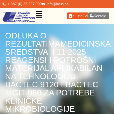
+ 387 (0) 33 297 000
info@kcus.ba
eListaČekanja
Kontakt
ODLUKA O
REZULTATIMAMEDICINSKA
SREDSTVA II 11 2025
REAGENSI I POTROŠNI
MATERIJAL APLIKABILAN
NA TEHNOLOGIJU
BACTEC 9120 I BACTEC
MGIT 960 ZA POTREBE
KLINIČKE
MIKROBIOLOGIJE