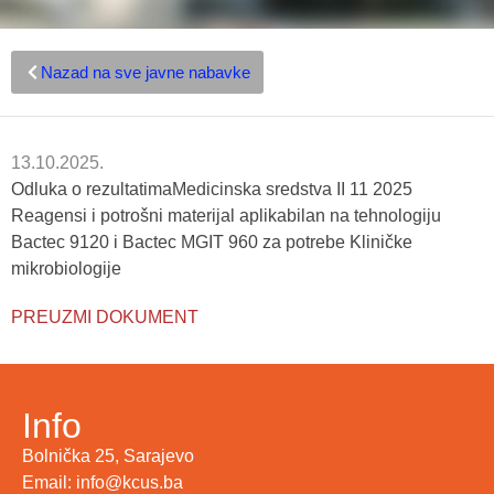
Nazad na sve javne nabavke
13.10.2025.
Odluka o rezultatimaMedicinska sredstva II 11 2025
Reagensi i potrošni materijal aplikabilan na tehnologiju
Bactec 9120 i Bactec MGIT 960 za potrebe Kliničke
mikrobiologije
PREUZMI DOKUMENT
Info
Bolnička 25, Sarajevo
Email: info@kcus.ba