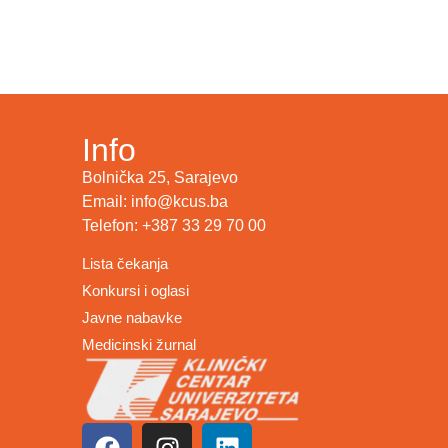
Info
Bolnička 25, Sarajevo
Email: info@kcus.ba
Telefon: +387 33 29 70 00
Lista čekanja
Konkursi i oglasi
Javne nabavke
Medicinski žurnal