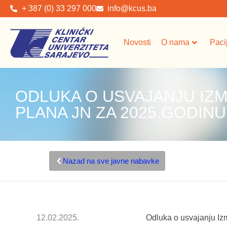
+ 387 (0) 33 297 000
info@kcus.ba
Novosti
O nama
Paci
ODLUKA O USVAJANJU IZM
PLANA JN ZA 2025.GODINU 
Nazad na sve javne nabavke
12.02.2025.
Odluka o usvajanju Iz