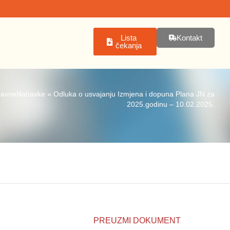
Lista
Kontakt
čekanja
JavneNabavke
»
Odluka o usvajanju Izmjena i dopuna Plana JN za
2025.godinu – 10.02.2025.
PREUZMI DOKUMENT