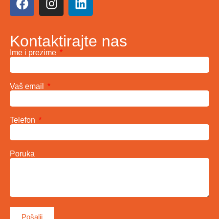
Kontaktirajte nas
Ime i prezime
Vaš email
Telefon
Poruka
Pošalji