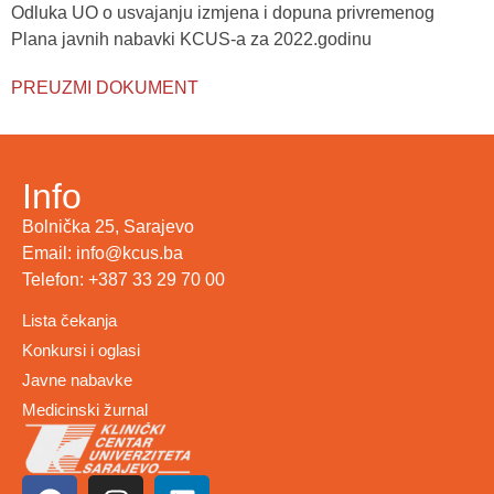
Odluka UO o usvajanju izmjena i dopuna privremenog
Plana javnih nabavki KCUS-a za 2022.godinu
PREUZMI DOKUMENT
Info
Bolnička 25, Sarajevo
Email: info@kcus.ba
Telefon: +387 33 29 70 00
Lista čekanja
Konkursi i oglasi
Javne nabavke
Medicinski žurnal