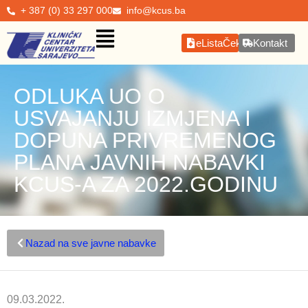
+ 387 (0) 33 297 000
info@kcus.ba
eListaČekanja
Kontakt
ODLUKA UO O
USVAJANJU IZMJENA I
DOPUNA PRIVREMENOG
PLANA JAVNIH NABAVKI
KCUS-A ZA 2022.GODINU
Nazad na sve javne nabavke
09.03.2022.