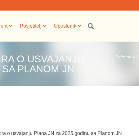
jent
Posjetitelj
Uposlenik
RA O USVAJANJU
Početna
»
J
U SA PLANOM JN
ra o usvajanju Plana JN za 2025.godinu sa Planom JN