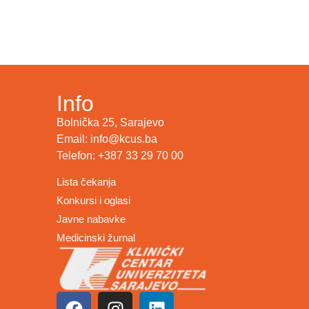
Info
Bolnička 25, Sarajevo
Email: info@kcus.ba
Telefon: +387 33 29 70 00
Lista čekanja
Konkursi i oglasi
Javne nabavke
Medicinski žurnal