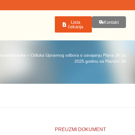
Lista
Kontakt
čekanja
avneNabavke
»
Odluka Upravnog odbora o usvajanju Plana JN za
2025.godinu sa Planom JN
PREUZMI DOKUMENT