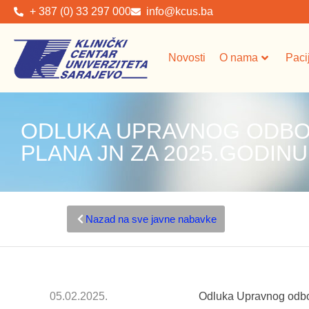
+ 387 (0) 33 297 000
info@kcus.ba
Novosti
O nama
Paci
ODLUKA UPRAVNOG ODBO
PLANA JN ZA 2025.GODIN
Nazad na sve javne nabavke
05.02.2025.
Odluka Upravnog odbo