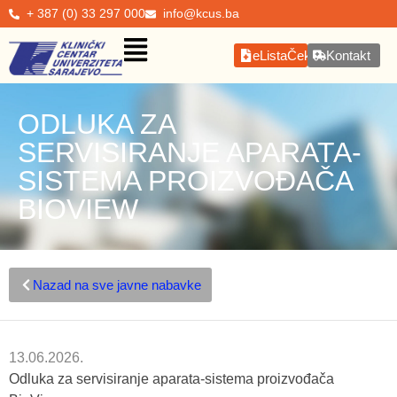
+ 387 (0) 33 297 000
info@kcus.ba
eListaČekanja
Kontakt
ODLUKA ZA
SERVISIRANJE APARATA-
SISTEMA PROIZVOĐAČA
BIOVIEW
Nazad na sve javne nabavke
13.06.2026.
Odluka za servisiranje aparata-sistema proizvođača