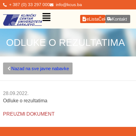
+ 387 (0) 33 297 000
info@kcus.ba
eListaČekanja
Kontakt
ODLUKE O REZULTATIMA
Nazad na sve javne nabavke
28.09.2022.
Odluke o rezultatima
PREUZMI DOKUMENT