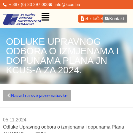
+ 387 (0) 33 297 000
info@kcus.ba
eListaČekanja
Kontakt
ODLUKE UPRAVNOG
ODBORA O IZMJENAMA I
DOPUNAMA PLANA JN
KCUS-A ZA 2024.
Nazad na sve javne nabavke
05.11.2024.
Odluke Upravnog odbora o izmjenama i dopunama Plana