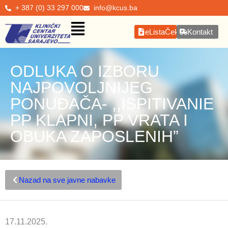
+ 387 (0) 33 297 000
info@kcus.ba
eListaČekanja
Kontakt
ODLUKA O IZBORU
NAJPOVOLJNIJEG
PONUĐAČA- ,,ISPITIVANIE
PP KLAPNI, PP VRATA I
OBUKA ZAPOSLENIH”
Nazad na sve javne nabavke
17.11.2025.