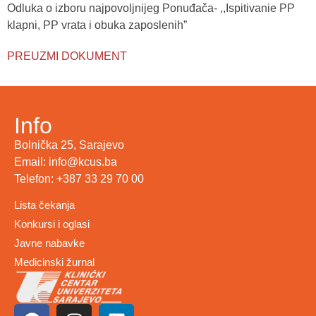
Odluka o izboru najpovoljnijeg Ponuđača- ,,Ispitivanie PP
klapni, PP vrata i obuka zaposlenih”
PREUZMI DOKUMENT
Info
Bolnička 25, Sarajevo
Email: info@kcus.ba
Telefon: +387 33 29 70 00
Lista čekanja
Konkursi i oglasi
Javne nabavke
Medicinski žurnal