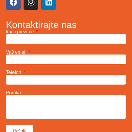
Kontaktirajte nas
Ime i prezime
Vaš email
Telefon
Poruka
Pošalji